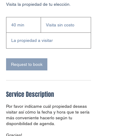
Visita la propiedad de tu elección.
Visita
sin
40 min
4
Visita sin costo
costo
0
m
La propiedad a visitar
i
n
Request to book
Service Description
Por favor indícame cuál propiedad deseas
visitar así cómo la fecha y hora que te sería
más conveniente hacerlo según tu
disponibilidad de agenda.
Gracias!