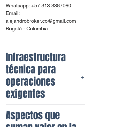
Whatsapp: +57 313 3387060
Email:
alejandrobroker.co@gmail.com
Bogotá - Colombia.
Infraestructura
técnica para
operaciones
exigentes
No todas las propiedades
Aspectos que
industriales o mixtas cuentan con
los elementos que permiten operar